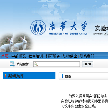
首页
|
学部概况
|
教育培训
|
科研服务
|
动物供应
|
联系我们
站内搜索：
实验动物部
首页
为深入贯彻落实
”预防为
实验动物学部特邀衡阳市消防
习筑牢实验室安全防线。