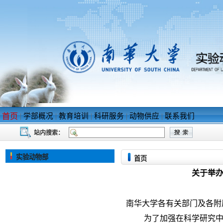
首页
|
学部概况
|
教育培训
|
科研服务
|
动物供应
|
联系我们
站内搜索：
实验动物部
首页
关于举办
南华大学各有关部门及各附
为了加强
在科学研究