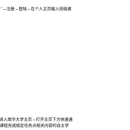
台”→注册→登陆→在个人主页输入班级邀
电脑端进入南华大学主页→打开主页下方快速通
网络课程完成规定任务点相关内容的自主学